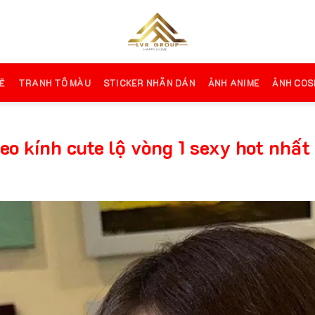
Ẽ
TRANH TÔ MÀU
STICKER NHÃN DÁN
ẢNH ANIME
ẢNH COS
eo kính cute lộ vòng 1 sexy hot nhất