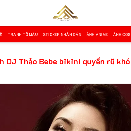
Ẽ
TRANH TÔ MÀU
STICKER NHÃN DÁN
ẢNH ANIME
ẢNH COS
h DJ Thảo Bebe bikini quyến rũ kh