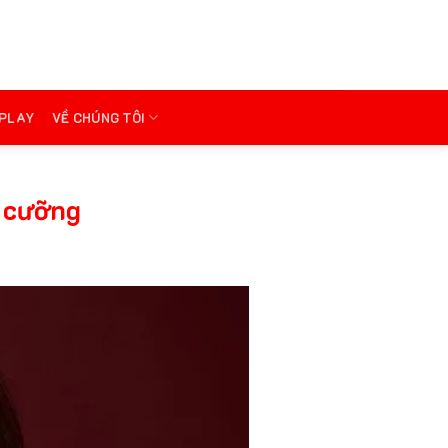
PLAY
VỀ CHÚNG TÔI
ó cưỡng