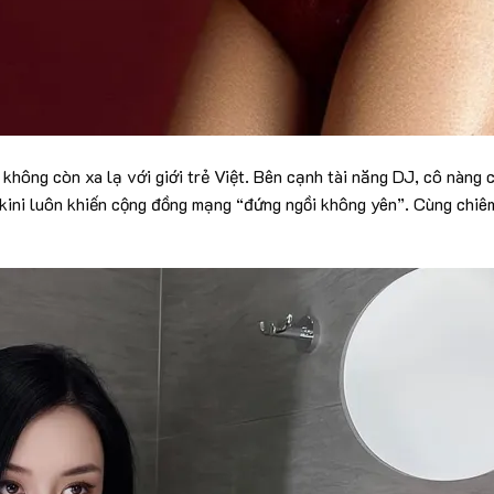
 không còn xa lạ với giới trẻ Việt. Bên cạnh tài năng DJ, cô nàng 
kini luôn khiến cộng đồng mạng “đứng ngồi không yên”. Cùng chiê