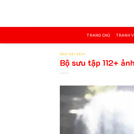
Chuyển
đến
nội
dung
TRANG CHỦ
TRANH V
ẢNH GÁI SEXY
Bộ sưu tập 112+ ảnh