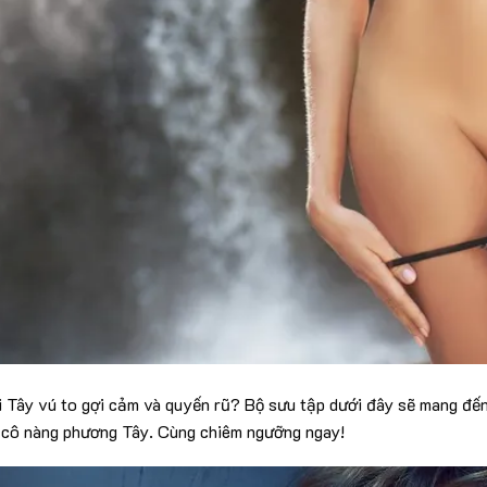
i Tây vú to gợi cảm và quyến rũ? Bộ sưu tập dưới đây sẽ mang đến
c cô nàng phương Tây. Cùng chiêm ngưỡng ngay!