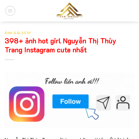
Chuyển
đến
nội
dung
ẢNH GÁI SEXY
398+ ảnh hot girl Nguyễn Thị Thùy
Trang Instagram cute nhất