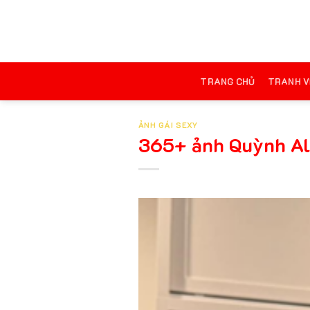
Chuyển
đến
nội
dung
TRANG CHỦ
TRANH V
ẢNH GÁI SEXY
365+ ảnh Quỳnh Alee