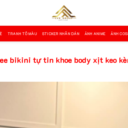
Ẽ
TRANH TÔ MÀU
STICKER NHÃN DÁN
ẢNH ANIME
ẢNH COS
 bikini tự tin khoe body xịt keo kè