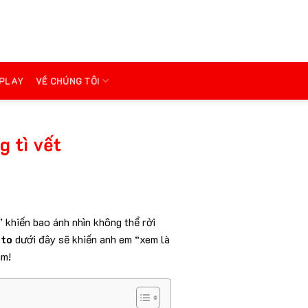
PLAY
VỀ CHÚNG TÔI
 tì vết
 khiến bao ánh nhìn không thể rời
 to
dưới đây sẽ khiến anh em “xem là
im!