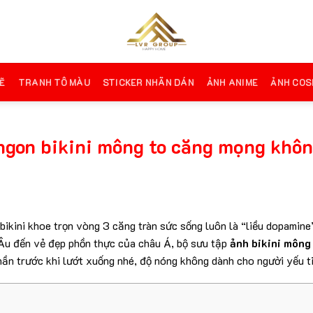
Ẽ
TRANH TÔ MÀU
STICKER NHÃN DÁN
ẢNH ANIME
ẢNH COS
ngon bikini mông to căng mọng không
ikini khoe trọn vòng 3 căng tràn sức sống luôn là “liều dopamine”
Âu đến vẻ đẹp phồn thực của châu Á, bộ sưu tập
ảnh bikini mông
thần trước khi lướt xuống nhé, độ nóng không dành cho người yếu t