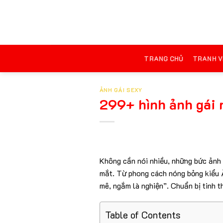
Chuyển
đến
nội
dung
TRANG CHỦ
TRANH V
ẢNH GÁI SEXY
299+ hình ảnh gái 
Không cần nói nhiều, những bức ảnh b
mắt. Từ phong cách nóng bỏng kiểu 
mê, ngắm là nghiện”. Chuẩn bị tinh 
Table of Contents