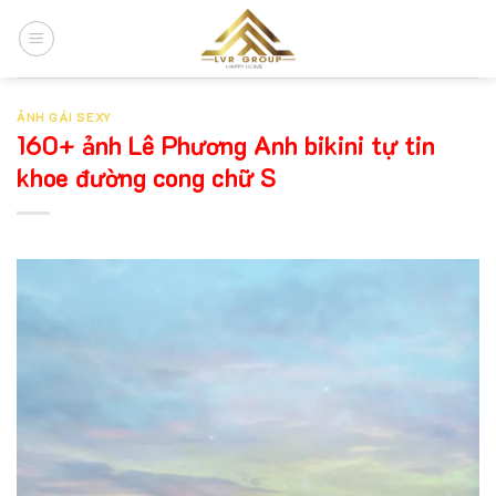
Chuyển
đến
nội
dung
ẢNH GÁI SEXY
160+ ảnh Lê Phương Anh bikini tự tin
khoe đường cong chữ S